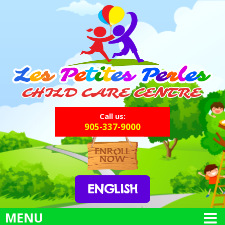
Call us:
905-337-9000
ENROLL
NOW
ENGLISH
MENU